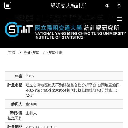
陽明交大統計所
Togg
首頁
學術研究
研究計畫
年度
2015
計畫名稱
建立台灣地區鮑氏不動桿菌整合性分析平台-台灣地區鮑氏
不動桿菌分離株之網路分析與比較基因體研究(子計畫二)
(2/3)
參與人
盧鴻興
職稱/擔
主持人
任之工作
計畫期間
2015.08 ~ 2016.07