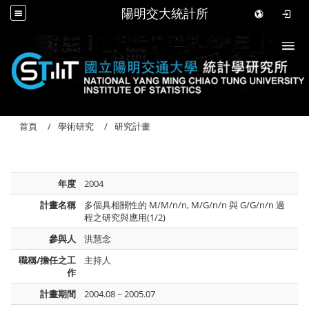
陽明交大統計所
Togg
首頁
學術研究
研究計畫
年度
2004
計畫名稱
多個具相關性的 M/M/n/n, M/G/n/n 與 G/G/n/n 過
程之研究與應用(1/2)
參與人
洪慧念
職稱/擔任之工
主持人
作
計畫期間
2004.08 ~ 2005.07