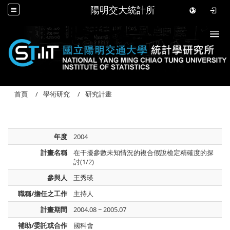
陽明交大統計所
Togg
首頁
學術研究
研究計畫
年度
2004
計畫名稱
在干擾參數未知情況的複合假說檢定精確度的探
討(1/2)
參與人
王秀瑛
職稱/擔任之工作
主持人
計畫期間
2004.08 ~ 2005.07
補助/委託或合作
國科會