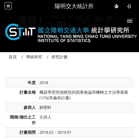
陽明交大統計所
Togg
首頁
學術研究
研究計畫
年度
2018
計畫名稱
機器學習預測模型的因果推論與機轉之方法學發展
(1/5)(哥倫布計畫)
參與人
林聖軒
職稱/擔任之工
主持人
作
計畫期間
2018.02 ~ 2019.01