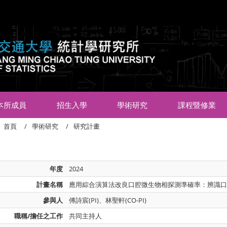
:::
本所成員
招生入學
學術研究
課程暨修業
首頁
學術研究
研究計畫
年度
2024
計畫名稱
應用綜合演算法改良口腔微生物相探測準確率：辨識
參與人
傅詩宸(PI)、林聖軒(CO-PI)
職稱/擔任之工作
共同主持人