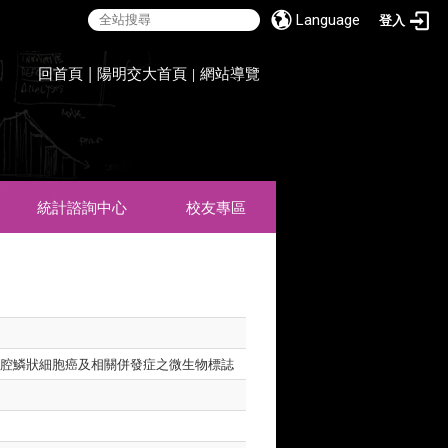
Language
登入
:::
回首頁
|
陽明交大首頁
網站導覽
|
統計諮詢中心
校友專區
口腔鱗狀細胞癌及相關併發症之微生物標誌