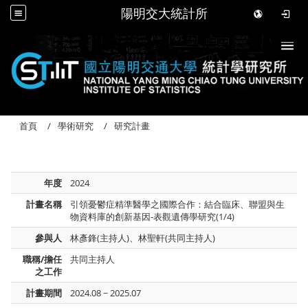
陽明交大統計所
Togg
首頁
學術研究
研究計畫
年度
2024
計畫名稱
引領憂鬱症精準醫學之國際合作：結合臨床、聯盟與生
物資料庫的創新基因-表觀遺傳學研究(1/4)
參與人
林彥鋒(主持人)、林聖軒(共同主持人)
職稱/擔任
共同主持人
之工作
計畫期間
2024.08 ~ 2025.07