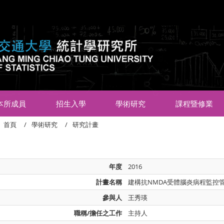
:::
本所成員
招生入學
學術研究
課程暨修業
首頁
學術研究
研究計畫
年度
2016
計畫名稱
建構抗NMDA受體腦炎病程監控
參與人
王秀瑛
職稱/擔任之工作
主持人