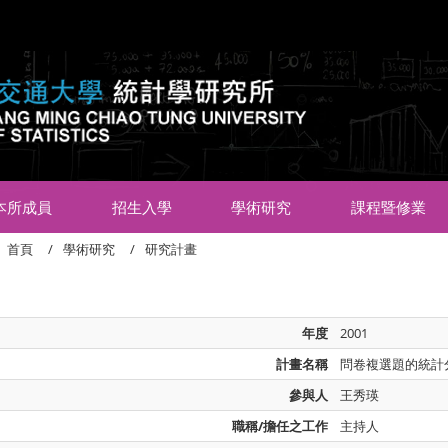
:::
本所成員
招生入學
學術研究
課程暨修業
首頁
學術研究
研究計畫
年度
2001
計畫名稱
問卷複選題的統計
參與人
王秀瑛
職稱/擔任之工作
主持人