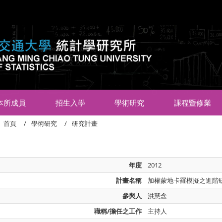
:::
本所成員
招生入學
學術研究
課程暨修業
首頁
學術研究
研究計畫
年度
2012
計畫名稱
加權蒙地卡羅模擬之進階
參與人
洪慧念
職稱/擔任之工作
主持人