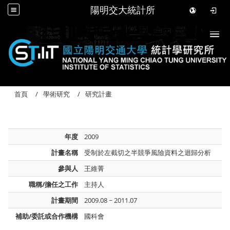
陽明交大統計所
Togg
首頁
學術研究
研究計畫
年度
2009
計畫名稱
受制於左截切之半競爭風險資料之迴歸分析
參與人
王維菁
職稱/擔任之工作
主持人
計畫期間
2009.08 ~ 2011.07
補助/委託或合作機構
國科會