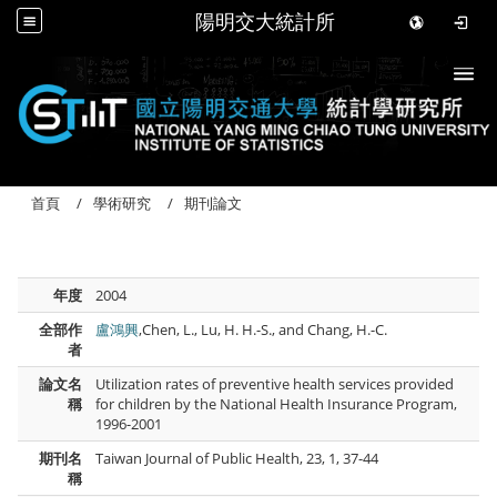
陽明交大統計所
Togg
首頁
學術研究
期刊論文
年度
2004
全部作
盧鴻興
,Chen, L., Lu, H. H.-S., and Chang, H.-C.
者
論文名
Utilization rates of preventive health services provided
稱
for children by the National Health Insurance Program,
1996-2001
期刊名
Taiwan Journal of Public Health, 23, 1, 37-44
稱