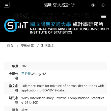
陽明交大統計所
Togg
首頁
學術研究
期刊論文
年度
2023
全部作
王秀瑛
,Wang, H.*
者
論文名
Tolerance limits for mixture-of-normal distributions with
稱
application to COVID-19 data.
期刊名
Wiley Interdisciplinary Reviews: Computational Statistics,
稱
e1611. (SCI)
語言
英文