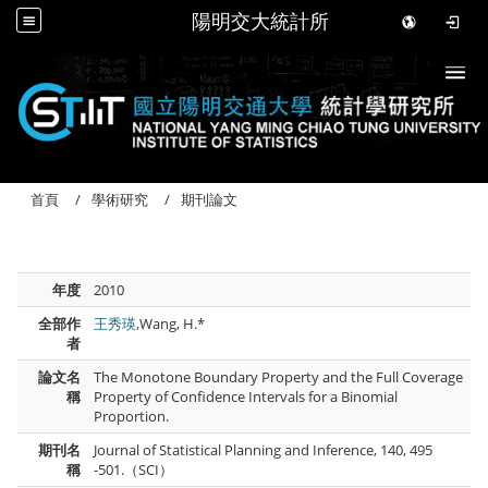
陽明交大統計所
Togg
首頁
學術研究
期刊論文
年度
2010
全部作
王秀瑛
,Wang, H.*
者
論文名
The Monotone Boundary Property and the Full Coverage
稱
Property of Confidence Intervals for a Binomial
Proportion.
期刊名
Journal of Statistical Planning and Inference, 140, 495
稱
-501.（SCI）