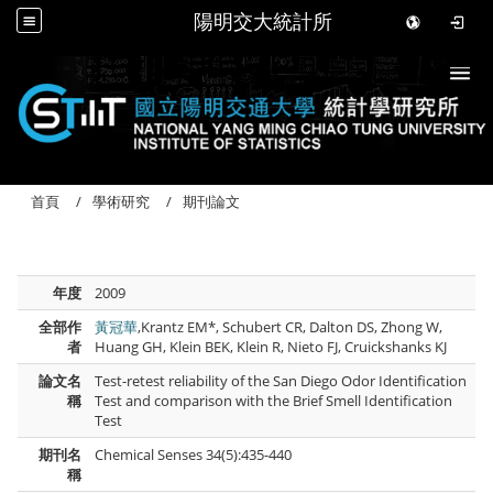
陽明交大統計所
Togg
首頁
學術研究
期刊論文
年度
2009
全部作
黃冠華
,Krantz EM*, Schubert CR, Dalton DS, Zhong W,
者
Huang GH, Klein BEK, Klein R, Nieto FJ, Cruickshanks KJ
論文名
Test-retest reliability of the San Diego Odor Identification
稱
Test and comparison with the Brief Smell Identification
Test
期刊名
Chemical Senses 34(5):435-440
稱