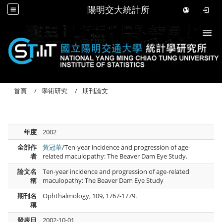
陽明交大統計所
Togg
首頁
學術研究
期刊論文
年度
2002
全部作
黃冠華
/Ten-year incidence and progression of age-
者
related maculopathy: The Beaver Dam Eye Study.
論文名
Ten-year incidence and progression of age-related
稱
maculopathy: The Beaver Dam Eye Study
期刊名
Ophthalmology, 109, 1767-1779.
稱
發表日
2002-10-01