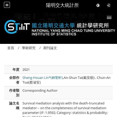
陽明交大統計所
Togg
首頁
學術研究
期刊論文
年度
2021
全部作
Sheng-Hsuan Lin*(林聖軒)
,An-Shun Tai(戴安順) , Chun-An
者
Tsai(蔡濬安)
作者類
Corresponding Author
別
論文名
Survival mediation analysis with the death-truncated
稱
mediator – on the completeness of survival mediation
parameter (IF: 1.9592; Category: statistics & probability;