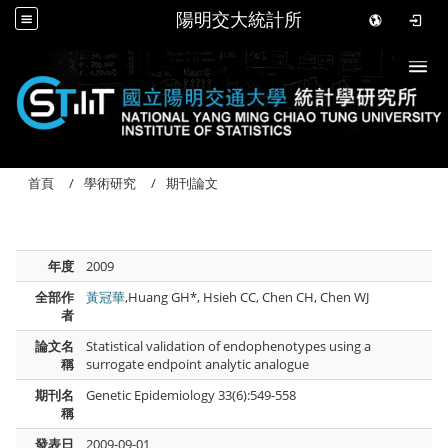
陽明交大統計所
Togg
首頁
學術研究
期刊論文
年度
2009
全部作
黃冠華
,Huang GH*, Hsieh CC, Chen CH, Chen WJ
者
論文名
Statistical validation of endophenotypes using a
稱
surrogate endpoint analytic analogue
期刊名
Genetic Epidemiology 33(6):549-558
稱
發表日
2009-09-01