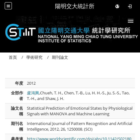
陽明交大統計所
Togg
首頁
學術研究
期刊論文
年度
2012
全部作
盧鴻興
,Chueh, T. H., Chen, T.-B., Lu, H. H.-S., Ju, S.-S., Tao,
者
T.-H., and Shaw, J. H.
論文名
Statistical Prediction of Emotional States by Physiological
稱
Signals with MANOVA and Machine Learning
期刊名
International Journal of Pattern Recognition and Artificial
稱
Intelligence, 2012, 26, 1250008. (SCI)
參考連
http://www.worldscientific.com/doi/abs/10.1142/S02180