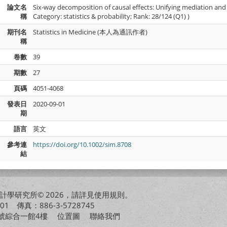
論文名
Six‐way decomposition of causal effects: Unifying mediation and m
稱
Category: statistics & probability; Rank: 28/124 (Q1) )
期刊名
Statistics in Medicine (本人為通訊作者)
稱
卷數
39
期數
27
頁碼
4051-4068
發表日
2020-09-01
期
語言
英文
參考連
https://doi.org/10.1002/sim.8708
結
學研究所© 2026，請詳見
使用規則
。
01 傳真：886-3-5728745
01號綜合一館4樓
位置圖
聯絡我們