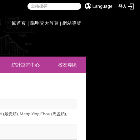
Language
登入
:::
回首頁
|
陽明交大首頁
網站導覽
|
統計諮詢中心
校友專區
Tai (戴安順), Meng-Ying Chou (周孟穎),