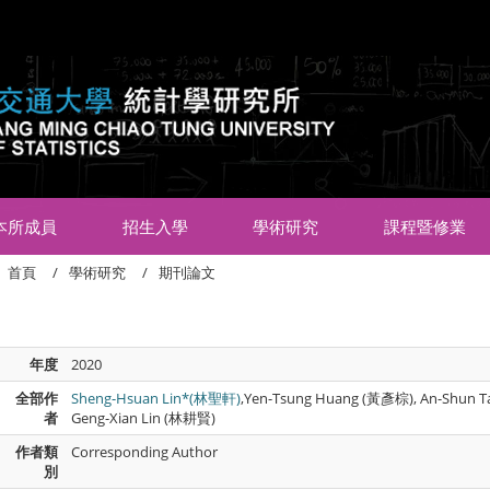
:::
本所成員
招生入學
學術研究
課程暨修業
首頁
學術研究
期刊論文
年度
2020
全部作
Sheng-Hsuan Lin*(林聖軒)
,Yen-Tsung Huang (黃彥棕), An-Shun 
者
Geng-Xian Lin (林耕賢)
作者類
Corresponding Author
別