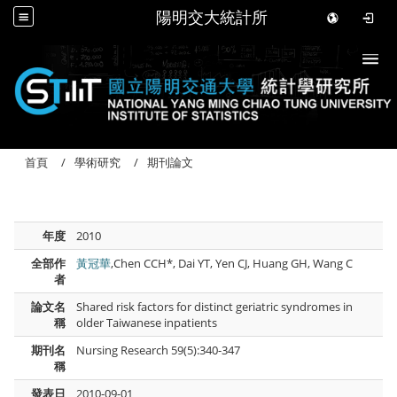
陽明交大統計所
Togg
首頁
學術研究
期刊論文
年度
2010
全部作
黃冠華
,Chen CCH*, Dai YT, Yen CJ, Huang GH, Wang C
者
論文名
Shared risk factors for distinct geriatric syndromes in
稱
older Taiwanese inpatients
期刊名
Nursing Research 59(5):340-347
稱
發表日
2010-09-01