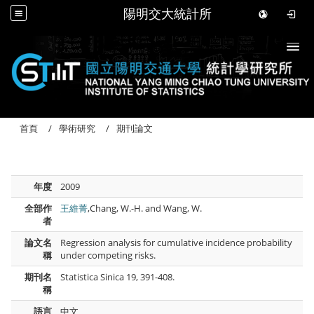
陽明交大統計所
Togg
首頁
學術研究
期刊論文
年度
2009
全部作
王維菁
,Chang, W.-H. and Wang, W.
者
論文名
Regression analysis for cumulative incidence probability
稱
under competing risks.
期刊名
Statistica Sinica 19, 391-408.
稱
語言
中文