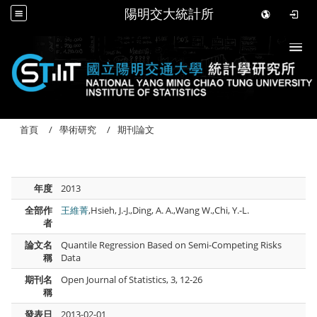
陽明交大統計所
Togg
首頁
學術研究
期刊論文
年度
2013
全部作
王維菁
,Hsieh, J.-J.,Ding, A. A.,Wang W.,Chi, Y.-L.
者
論文名
Quantile Regression Based on Semi-Competing Risks
稱
Data
期刊名
Open Journal of Statistics, 3, 12-26
稱
發表日
2013-02-01