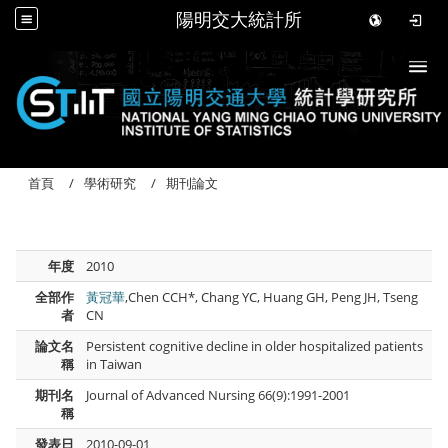
陽明交大統計所
Togg
首頁
學術研究
期刊論文
年度
2010
全部作
黃冠華
,Chen CCH*, Chang YC, Huang GH, Peng JH, Tseng
者
CN
論文名
Persistent cognitive decline in older hospitalized patients
稱
in Taiwan
期刊名
Journal of Advanced Nursing 66(9):1991-2001
稱
發表日
2010-09-01