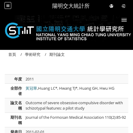
陽明交大統計所
Togg
首頁
學術研究
期刊論文
年度
2011
全部作
黃冠華
,Huang LC*, Hwang TJ*, Huang GH, Hwu HG
者
論文名
Outcome of severe obsessive-compulsive disorder with
稱
schizotypal features: a pilot study
期刊名
Journal of the Formosan Medical Association 110(2):85-92
稱
發表日
2011-02-01