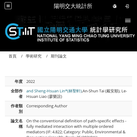
陽明交大統計所
Togg
首頁
學術研究
期刊論文
年度
2022
全部作
and Sheng-Hsuan Lin*(林聖軒)
,An-Shun Tai (戴安順), Le-
者
Hsuan Liao (廖樂諠)
作者類
Corresponding Author
別
論文名
On the conventional definition of path-specific effects -
稱
fully mediated interaction with multiple ordered
mediators (IF: 4.822; Category: Public, Environmental &