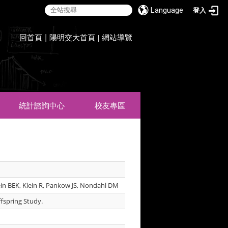
Language
登入
:::
回首頁
|
陽明交大首頁
網站導覽
|
統計諮詢中心
校友專區
ein BEK, Klein R, Pankow JS, Nondahl DM
fspring Study.