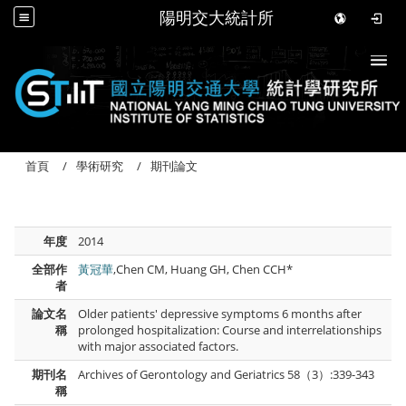
陽明交大統計所
Togg
首頁
學術研究
期刊論文
年度
2014
全部作
黃冠華
,Chen CM, Huang GH, Chen CCH*
者
論文名
Older patients' depressive symptoms 6 months after
稱
prolonged hospitalization: Course and interrelationships
with major associated factors.
期刊名
Archives of Gerontology and Geriatrics 58（3）:339-343
稱