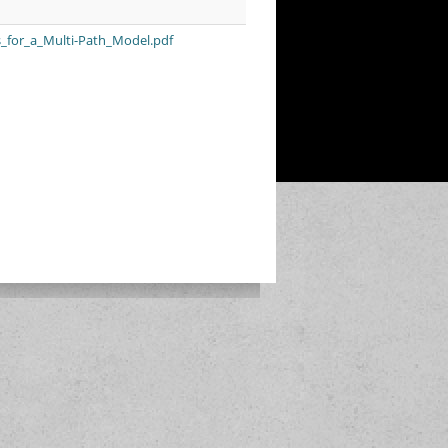
_for_a_Multi-Path_Model.pdf