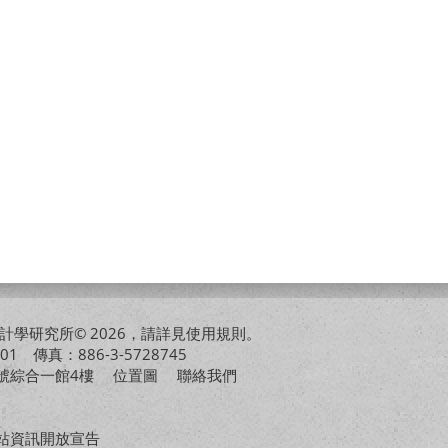
學研究所© 2026，請詳見
使用規則
。
01 傳真：886-3-5728745
01號綜合一館4樓
位置圖
聯絡我們
站資訊開放宣告