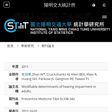
陽明交大統計所
Togg
首頁
學術研究
期刊論文
年度
2011
全部作
黃冠華
,Zhan W*, Cruickshanks KJ, Klein BEK, Klein R,
者
Huang GH, Pankow JS, Gangnon RE, Tweed TS
論文名
Modifiable determinants of hearing impairment in
稱
adults.
期刊名
Preventive Medicine 53(4-5):338-342
稱
發表日
2011-10-01