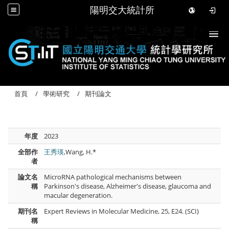
陽明交大統計所
Togg
首頁
學術研究
期刊論文
年度
2023
全部作
王秀瑛
,Wang, H.*
者
論文名
MicroRNA pathological mechanisms between
稱
Parkinson's disease, Alzheimer's disease, glaucoma and
macular degeneration.
期刊名
Expert Reviews in Molecular Medicine, 25, E24. (SCI)
稱