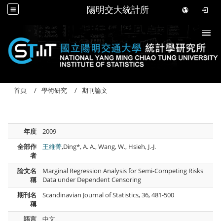
陽明交大統計所
Togg
首頁
學術研究
期刊論文
年度
2009
全部作
王維菁
,Ding*, A. A., Wang, W., Hsieh, J.-J.
者
論文名
Marginal Regression Analysis for Semi-Competing Risks
稱
Data under Dependent Censoring
期刊名
Scandinavian Journal of Statistics, 36, 481-500
稱
語言
中文