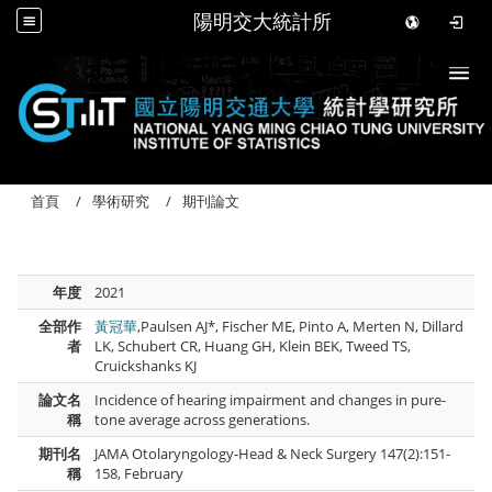
陽明交大統計所
Togg
首頁
學術研究
期刊論文
年度
2021
全部作
黃冠華
,Paulsen AJ*, Fischer ME, Pinto A, Merten N, Dillard
者
LK, Schubert CR, Huang GH, Klein BEK, Tweed TS,
Cruickshanks KJ
論文名
Incidence of hearing impairment and changes in pure-
稱
tone average across generations.
期刊名
JAMA Otolaryngology-Head & Neck Surgery 147(2):151-
稱
158, February