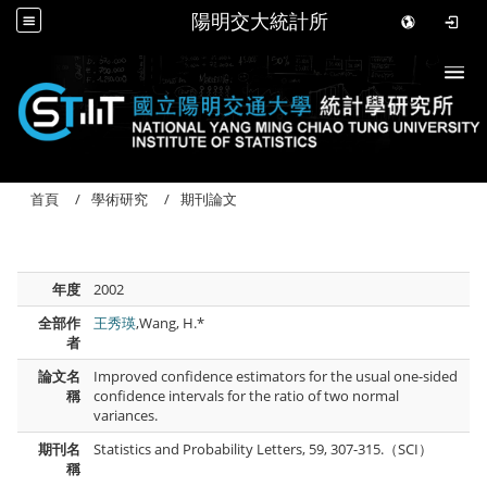
陽明交大統計所
Togg
首頁
學術研究
期刊論文
年度
2002
全部作
王秀瑛
,Wang, H.*
者
論文名
Improved confidence estimators for the usual one-sided
稱
confidence intervals for the ratio of two normal
variances.
期刊名
Statistics and Probability Letters, 59, 307-315.（SCI）
稱