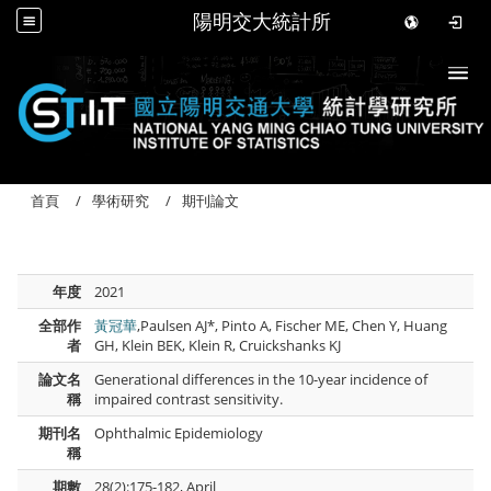
陽明交大統計所
Togg
首頁
學術研究
期刊論文
年度
2021
全部作
黃冠華
,Paulsen AJ*, Pinto A, Fischer ME, Chen Y, Huang
者
GH, Klein BEK, Klein R, Cruickshanks KJ
論文名
Generational differences in the 10-year incidence of
稱
impaired contrast sensitivity.
期刊名
Ophthalmic Epidemiology
稱
期數
28(2):175-182, April