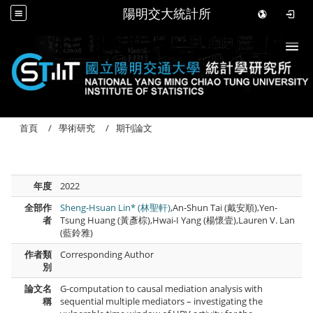
陽明交大統計所
Togg
首頁
學術研究
期刊論文
年度
2022
全部作
Sheng-Hsuan Lin* (林聖軒)
,An-Shun Tai (戴安順),Yen-
者
Tsung Huang (黃彥棕),Hwai-I Yang (楊懷壹),Lauren V. Lan
(藍鈴雅)
作者類
Corresponding Author
別
論文名
G-computation to causal mediation analysis with
稱
sequential multiple mediators – investigating the