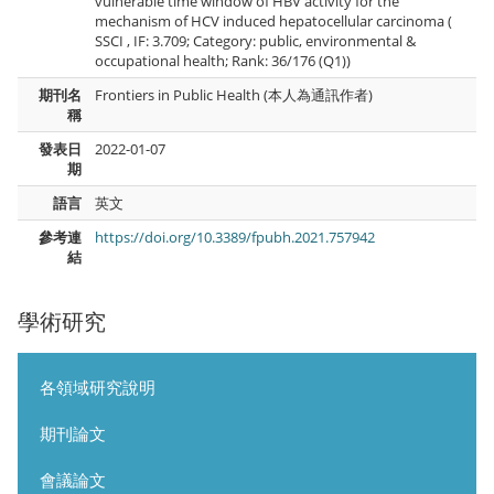
vulnerable time window of HBV activity for the
mechanism of HCV induced hepatocellular carcinoma (
SSCI , IF: 3.709; Category: public, environmental &
occupational health; Rank: 36/176 (Q1))
期刊名
Frontiers in Public Health (本人為通訊作者)
稱
發表日
2022-01-07
期
語言
英文
參考連
https://doi.org/10.3389/fpubh.2021.757942
結
學術研究
各領域研究說明
期刊論文
會議論文