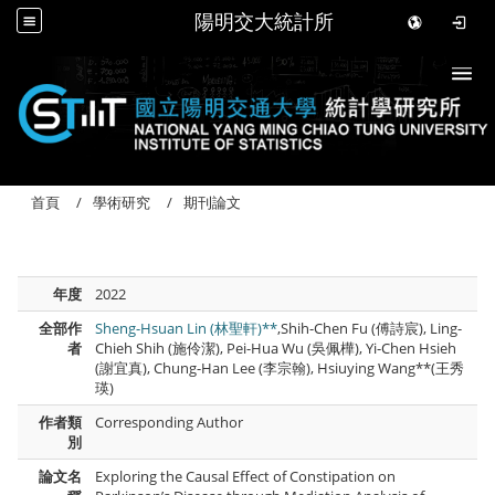
陽明交大統計所
Togg
首頁
學術研究
期刊論文
年度
2022
全部作
Sheng-Hsuan Lin (林聖軒)**
,Shih-Chen Fu (傅詩宸), Ling-
者
Chieh Shih (施伶潔), Pei-Hua Wu (吳佩樺), Yi-Chen Hsieh
(謝宜真), Chung-Han Lee (李宗翰), Hsiuying Wang**(王秀
瑛)
作者類
Corresponding Author
別
論文名
Exploring the Causal Effect of Constipation on