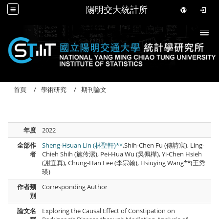
陽明交大統計所
Togg
首頁
學術研究
期刊論文
年度
2022
全部作
Sheng-Hsuan Lin (林聖軒)**
,Shih-Chen Fu (傅詩宸), Ling-
者
Chieh Shih (施伶潔), Pei-Hua Wu (吳佩樺), Yi-Chen Hsieh
(謝宜真), Chung-Han Lee (李宗翰), Hsiuying Wang**(王秀
瑛)
作者類
Corresponding Author
別
論文名
Exploring the Causal Effect of Constipation on