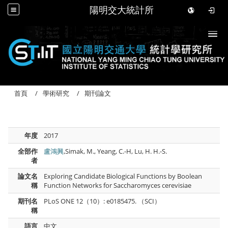
陽明交大統計所
Togg
首頁
學術研究
期刊論文
年度
2017
全部作
盧鴻興
,Simak, M., Yeang, C.-H, Lu, H. H.-S.
者
論文名
Exploring Candidate Biological Functions by Boolean
稱
Function Networks for Saccharomyces cerevisiae
期刊名
PLoS ONE 12（10）: e0185475. （SCI）
稱
語言
中文