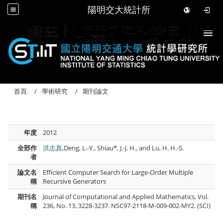
陽明交大統計所
Togg
首頁
學術研究
期刊論文
年度
2012
全部作
洪志真
,Deng, L.-Y., Shiau*, J.-J. H., and Lu, H. H.-S.
者
論文名
Efficient Computer Search for Large-Order Multiple
稱
Recursive Generators
期刊名
Journal of Computational and Applied Mathematics, Vol.
稱
236, No. 13, 3228-3237. NSC97-2118-M-009-002-MY2. (SCI)