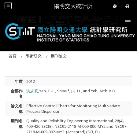
陽明交大統計所
Togg
首頁
學術研究
期刊論文
年度
2012
全部作
洪志真
,Yen, C.-L., Shiau*, J.-J. H., and Yeh, Arthur B.
者
論文名
Effective Control Charts for Monitoring Multivariate
稱
Process Dispersion.
期刊名
Quality and Reliability Engineering International, 28(4),
稱
409-426. (SCIE). NSC95-2118-M-009-006-MY2 and NSC97-
2118-M-009-002-MY2. (Accepted) (SCI, EI)