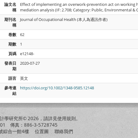
論文名
Effect of implementing an overwork‐prevention act on working 
稱
mediation analysis (IF: 2.708; Category: Public, Environmental &
期刊名
Journal of Occupational Health (本人為通訊作者)
稱
卷數
62
期數
1
頁碼
e12148-
發表日
2020-07-27
期
語言
英文
參考連
https://doi.org/10.1002/1348-9585.12148
結
學研究所© 2026，請詳見
使用規則
。
01 傳真：886-3-5728745
01號綜合一館4樓
位置圖
聯絡我們