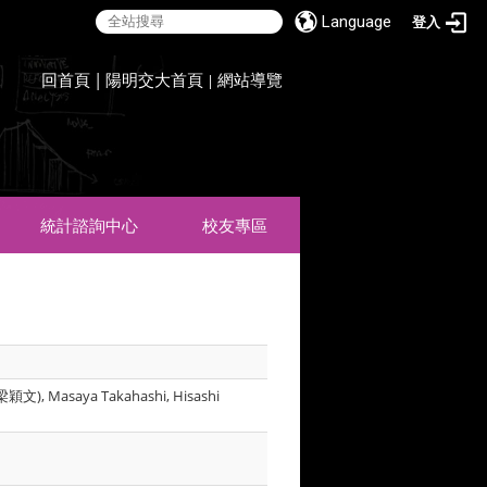
Language
登入
:::
回首頁
|
陽明交大首頁
網站導覽
|
統計諮詢中心
校友專區
(梁穎文), Masaya Takahashi, Hisashi