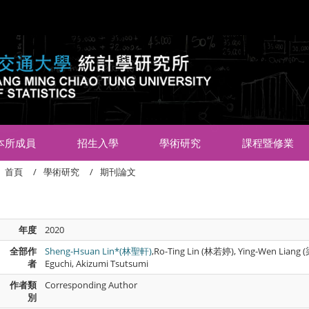
:::
本所成員
招生入學
學術研究
課程暨修業
首頁
學術研究
期刊論文
年度
2020
全部作
Sheng-Hsuan Lin*(林聖軒)
,Ro-Ting Lin (林若婷), Ying-Wen Liang 
者
Eguchi, Akizumi Tsutsumi
作者類
Corresponding Author
別