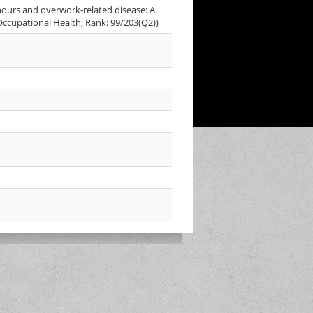
hours and overwork‐related disease: A
 Occupational Health; Rank: 99/203(Q2))