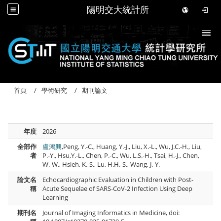
陽明交大統計所
Togg
首頁
學術研究
期刊論文
年度
2026
全部作
盧鴻興
,Peng, Y.-C., Huang, Y.-J., Liu, X.-L., Wu, J.C.-H., Liu,
者
P.-Y., Hsu,Y.-L., Chen, P.-C., Wu, L.S.-H., Tsai, H.-J., Chen,
W.-W., Hsieh, K.-S., Lu, H.H.-S., Wang, J.-Y.
論文名
Echocardiographic Evaluation in Children with Post-
稱
Acute Sequelae of SARS-CoV-2 Infection Using Deep
Learning
期刊名
Journal of Imaging Informatics in Medicine, doi: