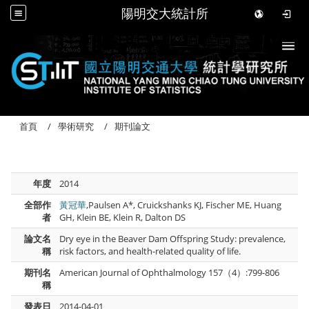
陽明交大統計所
Togg
首頁
學術研究
期刊論文
年度
2014
全部作
黃冠華
,Paulsen A*, Cruickshanks KJ, Fischer ME, Huang
者
GH, Klein BE, Klein R, Dalton DS
論文名
Dry eye in the Beaver Dam Offspring Study: prevalence,
稱
risk factors, and health-related quality of life.
期刊名
American Journal of Ophthalmology 157（4）:799-806
稱
發表日
2014-04-01