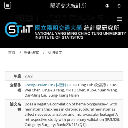
陽明交大統計所
Togg
首頁
學術研究
期刊論文
年度
2022
全部作
Sheng-Hsuan Lin (林聖軒)
,Hui-Tzung Luh (陸惠宗), Kuo-
者
Wei Chen, Ling-Yu Yang, Yi-Tzu Chen, Kuo-Chuan Wang,
Dar-Ming Lai, Sung-Tsang Hsieh
論文名
Does a negative correlation of heme oxygenase–1 with
稱
hematoma thickness in chronic subdural hematomas
affect neovascularization and microvascular leakage? A
retrospective study with preliminary validation (IF:5.526;
Category: Surgery; Rank:23/213 (Q1))