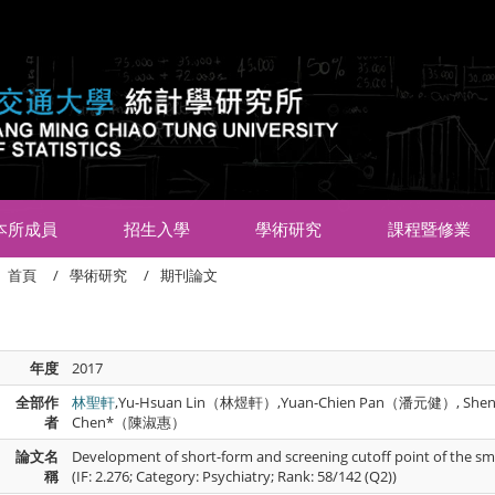
:::
本所成員
招生入學
學術研究
課程暨修業
首頁
學術研究
期刊論文
年度
2017
全部作
林聖軒
,Yu-Hsuan Lin（林煜軒）,Yuan-Chien Pan（潘元健）, Shen
者
Chen*（陳淑惠）
論文名
Development of short-form and screening cutoff point of the sm
稱
(IF: 2.276; Category: Psychiatry; Rank: 58/142 (Q2))