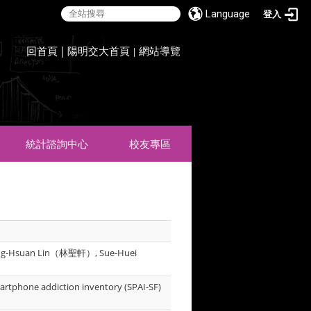
Language
登入
:::
回首頁
|
陽明交大首頁
網站導覽
|
統計諮詢中心
校友專區
g-Hsuan Lin（林聖軒）, Sue-Huei
artphone addiction inventory (SPAI-SF)