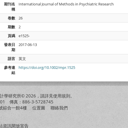
期刊名
International Journal of Methods in Psychiatric Research
稱
卷數
26
期數
2
頁碼
e1525-
發表日
2017-06-13
期
語言
英文
參考連
https://doi.org/10.1002/mpr.1525
結
學研究所© 2026，請詳見
使用規則
。
01 傳真：886-3-5728745
01號綜合一館4樓
位置圖
聯絡我們
站資訊開放宣告