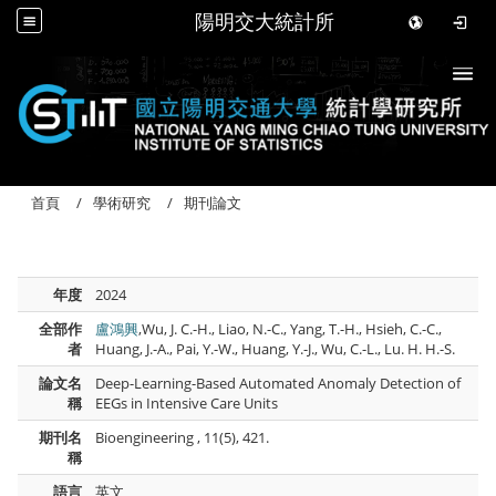
陽明交大統計所
Togg
首頁
學術研究
期刊論文
年度
2024
全部作
盧鴻興
,Wu, J. C.-H., Liao, N.-C., Yang, T.-H., Hsieh, C.-C.,
者
Huang, J.-A., Pai, Y.-W., Huang, Y.-J., Wu, C.-L., Lu. H. H.-S.
論文名
Deep-Learning-Based Automated Anomaly Detection of
稱
EEGs in Intensive Care Units
期刊名
Bioengineering , 11(5), 421.
稱
語言
英文