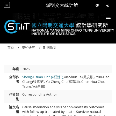
陽明交大統計所
Togg
首頁
學術研究
期刊論文
年度
2026
全部作
Sheng-Hsuan Lin* (林聖軒)
,An-Shun Tai(戴安順), Yun-Hao
者
Chang(張雲澔), Yu-Cheng Chu(褚育誠), Chen-Hua Cho,
Tsung Yu(余聰)
作者類
Corresponding Author
別
論文名
Causal mediation analysis of non-mortality outcomes
稱
with follow up truncated by death: Survivor natural