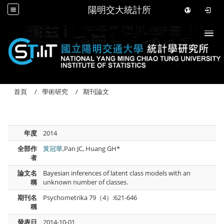
陽明交大統計所
Togg
首頁
學術研究
期刊論文
年度
2014
全部作
黃冠華
,Pan JC, Huang GH*
者
論文名
Bayesian inferences of latent class models with an
稱
unknown number of classes.
期刊名
Psychometrika 79（4）:621-646
稱
發表日
2014-10-01