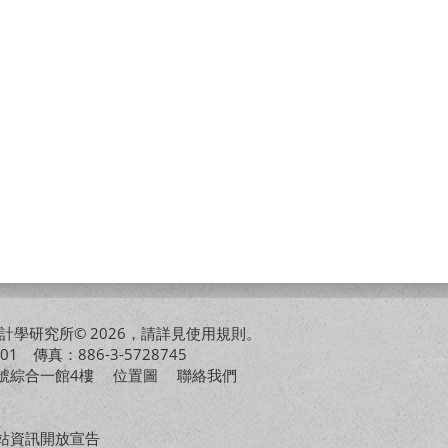
學研究所© 2026，請詳見
使用規則
。
01 傳真：886-3-5728745
01號綜合一館4樓
位置圖
聯絡我們
站資訊開放宣告