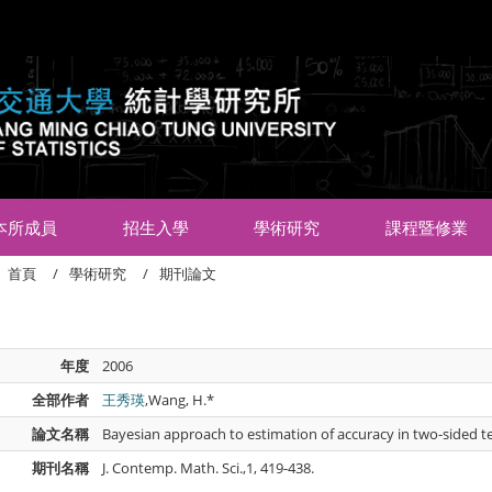
:::
本所成員
招生入學
學術研究
課程暨修業
首頁
學術研究
期刊論文
年度
2006
全部作者
王秀瑛
,Wang, H.*
論文名稱
Bayesian approach to estimation of accuracy in two-sided tes
期刊名稱
J. Contemp. Math. Sci.,1, 419-438.